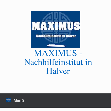
Zum
Inhalt
springen
MAXIMUS -
Nachhilfeinstitut in
Halver
Menü